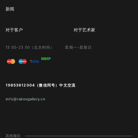
新闻
对于客户
对于艺术家
13.00-23.00（北京时间）
星期一-星期日
合作
个人专区
画廊展览
问题和回答问题
进入艺术家办公室
付款和运输
Public offer
19853612004（微信同号）中文交流
真品证书
info@rakovgallery.cn
鉴定/出口国外
礼物卡
对公司客户
其他项目: