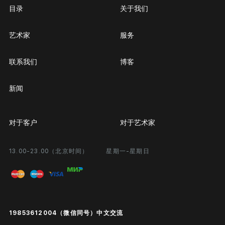
目录
关于我们
艺术家
服务
联系我们
博客
新闻
对于客户
对于艺术家
13.00-23.00（北京时间）
星期一-星期日
合作
个人专区
画廊展览
问题和回答问题
进入艺术家办公室
付款和运输
Public offer
19853612004（微信同号）中文交流