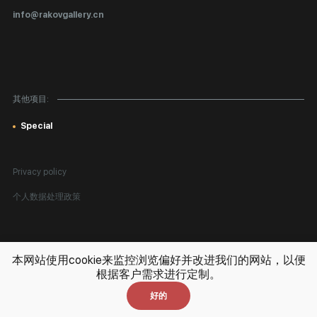
真品证书
info@rakovgallery.cn
鉴定/出口国外
礼物卡
对公司客户
其他项目:
网站地图
Special
Privacy policy
个人数据处理政策
版权所有。 © 2026 Rakov Gallery
- 在俄羅斯和世界各地出售繪畫
本网站使用cookie来监控浏览偏好并改进我们的网站，以便
根据客户需求进行定制。
设计:
k[u]b
好的