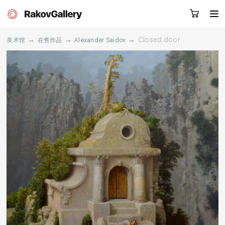
→
→
→
Closed door
美术馆
在售作品
Alexander Saidov
请留下您的微信号，我们会联系您
RU
EN
CN
目录
艺术家
关于我们
服务
新闻
联系我们
其他项目