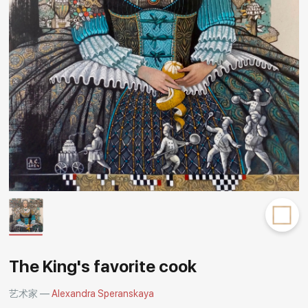
Rakov
special
The King's favorite cook
艺术家 —
Alexandra Speranskaya