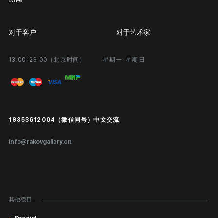
对于客户
对于艺术家
13.00-23.00（北京时间）
星期一-星期日
合作
个人专区
画廊展览
问题和回答问题
进入艺术家办公室
付款和运输
Public offer
19853612004（微信同号）中文交流
真品证书
info@rakovgallery.cn
鉴定/出口国外
礼物卡
对公司客户
其他项目:
网站地图