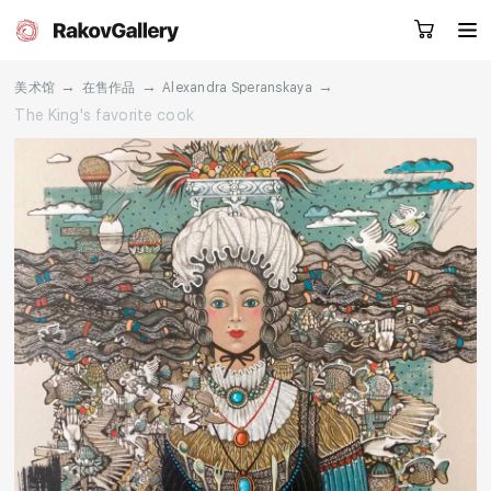
→
→
→
美术馆
在售作品
Alexandra Speranskaya
The King's favorite cook
请留下您的微信号，我们会联系您
RU
EN
CN
目录
艺术家
关于我们
服务
新闻
联系我们
其他项目