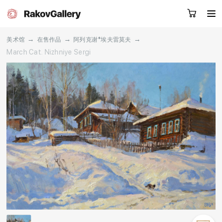
→
→
→
美术馆
在售作品
阿列克谢*埃夫雷莫夫
March Cat. Nizhniye Sergi
请留下您的微信号，我们会联系您
RU
EN
CN
目录
艺术家
关于我们
服务
新闻
联系我们
其他项目