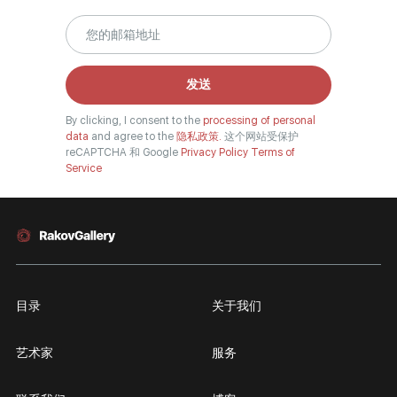
发送
By clicking, I consent to the
processing of personal
data
and agree to the
隐私政策.
这个网站受保护
reCAPTCHA 和 Google
Privacy Policy
Terms of
Service
目录
关于我们
艺术家
服务