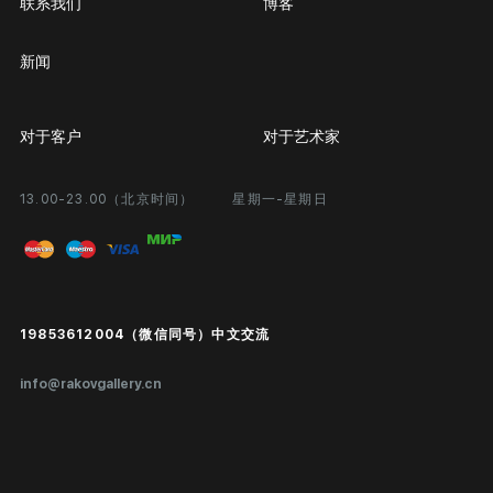
联系我们
博客
新闻
对于客户
对于艺术家
13.00-23.00（北京时间）
星期一-星期日
合作
个人专区
画廊展览
问题和回答问题
进入艺术家办公室
付款和运输
Public offer
19853612004（微信同号）中文交流
真品证书
info@rakovgallery.cn
鉴定/出口国外
礼物卡