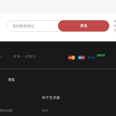
B
发送
t
T
间）
星期一-星期日
务
博客
对于艺术家
网站地图
合作