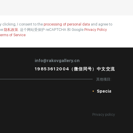
y clicking, I consent to the
processing of personal data
and agree to
he
隐私政策.
这个网站受保护 reCAPTCHA 和 Google
Privacy Policy
erms of Service
info@rakovgallery.cn
19853612004（微信同号）中文交流
其他项目:
Special
Privacy policy