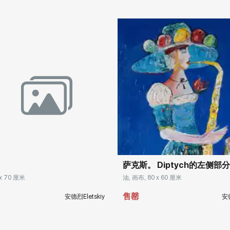
萨克斯。 Diptych的左侧部分
 x 70 厘米
油, 画布, 80 x 60 厘米
售罄
安德烈Eletskiy
安德