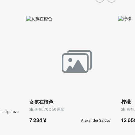
女孩在橙色
柠檬
油, 画布, 70 x 50 厘米
油, 画布,
lla Lipatova
7 234 ¥
12 65
Alexander Saidov