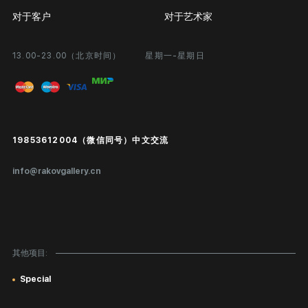
对于客户
对于艺术家
13.00-23.00（北京时间）
星期一-星期日
合作
个人专区
画廊展览
问题和回答问题
进入艺术家办公室
付款和运输
Public offer
19853612004（微信同号）中文交流
真品证书
info@rakovgallery.cn
鉴定/出口国外
礼物卡
对公司客户
其他项目:
网站地图
Special