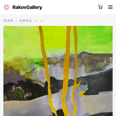
→
→
→
美术馆
在售作品
请留下您的微信号，我们会联系您
RU
EN
CN
目录
艺术家
关于我们
服务
新闻
联系我们
其他项目