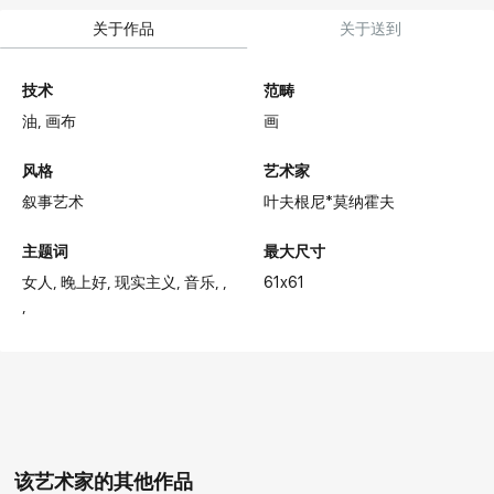
关于作品
关于送到
技术
范畴
油,
画布
画
风格
艺术家
叙事艺术
叶夫根尼*莫纳霍夫
主题词
最大尺寸
女人
晚上好
现实主义
音乐
61x61
该艺术家的其他作品