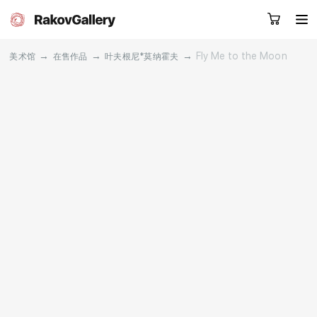
→
→
→
Fly Me to the Moon
美术馆
在售作品
叶夫根尼*莫纳霍夫
请留下您的微信号，我们会联系您
RU
EN
CN
目录
艺术家
关于我们
服务
新闻
联系我们
其他项目