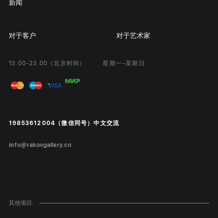
新闻
对于客户
对于艺术家
13.00-23.00（北京时间）
星期一-星期日
合作
个人专区
画廊展览
问题和回答问题
进入艺术家办公室
付款和运输
Public offer
19853612004（微信同号）中文交流
真品证书
info@rakovgallery.cn
鉴定/出口国外
礼物卡
对公司客户
其他项目:
网站地图