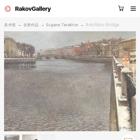
→
→
→
Anichkov Bridge
美术馆
在售作品
Eugene Terekhov
请留下您的微信号，我们会联系您
RU
EN
CN
目录
艺术家
关于我们
服务
新闻
联系我们
其他项目