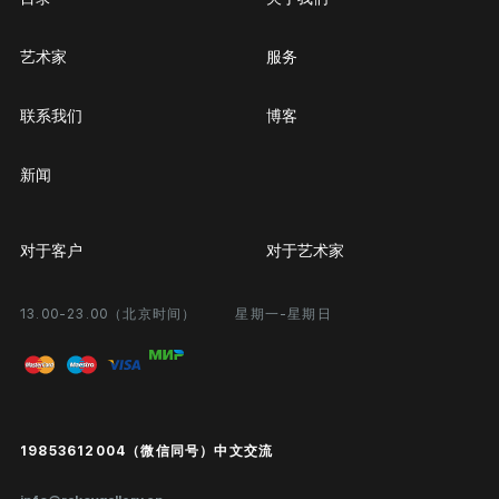
艺术家
服务
联系我们
博客
新闻
对于客户
对于艺术家
13.00-23.00（北京时间）
星期一-星期日
合作
个人专区
画廊展览
问题和回答问题
进入艺术家办公室
付款和运输
Public offer
19853612004（微信同号）中文交流
真品证书