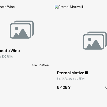
nate Wine
x 100 厘米
¥
Alla Lipatova
Eternal Motive III
油, 画布, 30 x 30 厘米
5 425 ¥
A