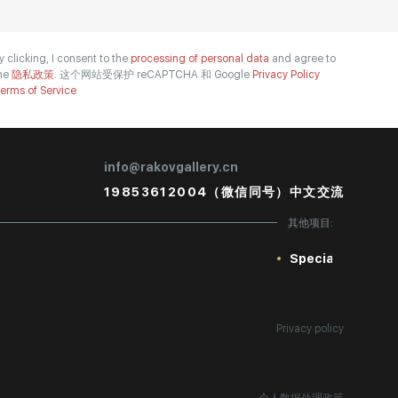
y clicking, I consent to the
processing of personal data
and agree to
he
隐私政策.
这个网站受保护 reCAPTCHA 和 Google
Privacy Policy
erms of Service
info@rakovgallery.cn
19853612004（微信同号）中文交流
其他项目:
Special
Privacy policy
个人数据处理政策