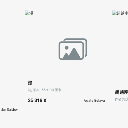
浸
油, 画布, 85 x 110 厘米
超越
作者的技术
25 318 ¥
Agata Belaya
nder Saidov