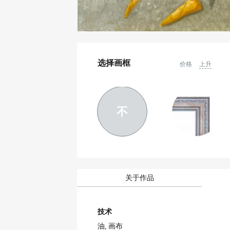
选择画框
价格
上升
不
关于作品
技术
油,
画布