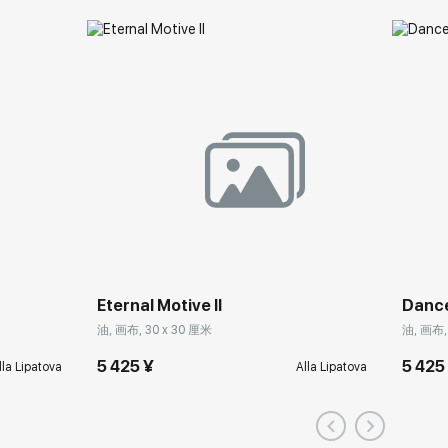
Eternal Motive II
Dance
油, 画布, 30 x 30 厘米
油, 画布,
5 425 ¥
5 425
lla Lipatova
Alla Lipatova