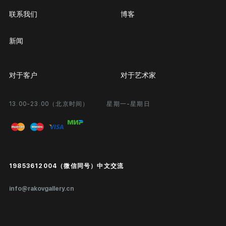
联系我们
博客
新闻
对于客户
对于艺术家
13.00-23.00（北京时间）
星期一-星期日
合作
个人专区
画廊展览
问题和回答问题
进入艺术家办公室
付款和运输
Public offer
19853612004（微信同号）中文交流
真品证书
info@rakovgallery.cn
鉴定/出口国外
礼物卡