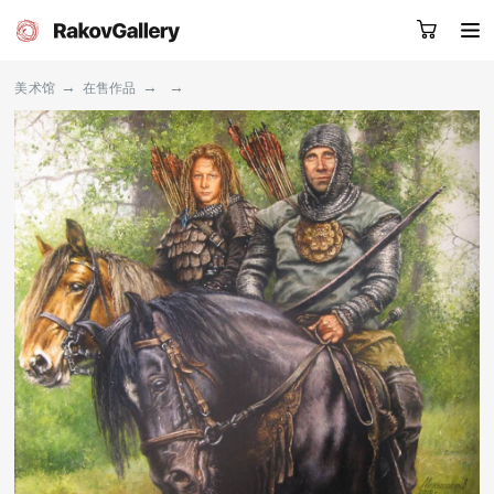
→
→
→
美术馆
在售作品
请留下您的微信号，我们会联系您
RU
EN
CN
目录
艺术家
关于我们
服务
新闻
联系我们
其他项目