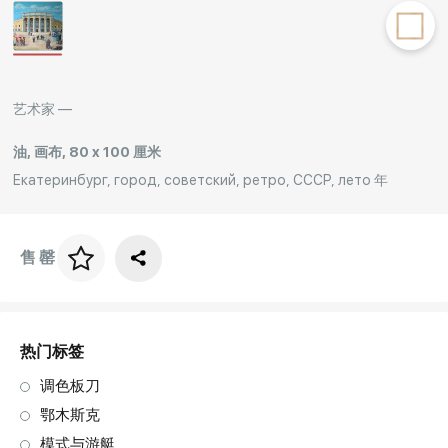
Rakov
special
艺术家 —
油, 画布, 80 x 100 厘米
Екатеринбург, город, советский, ретро, СССР, лето 年
售罄
画框价格
art. NA003.1.099
热门标签
调色板刀
鄂木斯克
模式与游艇