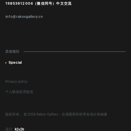
Public offer
19853612004（微信同号）中文交流
真品证书
info@rakovgallery.cn
鉴定/出口国外
礼物卡
对公司客户
其他项目:
网站地图
Special
Privacy policy
个人数据处理政策
版权所有。 © 2026 Rakov Gallery
- 在俄羅斯和世界各地出售繪畫
设计:
k[u]b