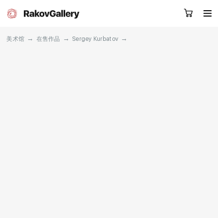
→
→
→
美术馆
在售作品
Sergey Kurbatov
请留下您的微信号，我们会联系您
RU
EN
CN
目录
艺术家
关于我们
服务
新闻
联系我们
其他项目