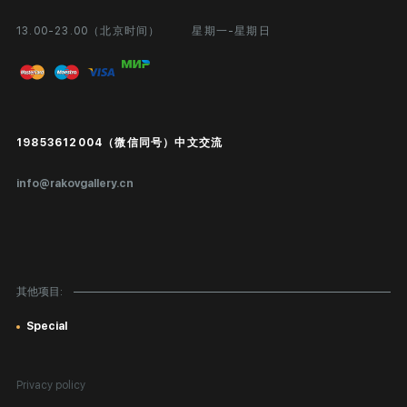
13.00-23.00（北京时间）
星期一-星期日
合作
个人专区
画廊展览
问题和回答问题
进入艺术家办公室
付款和运输
Public offer
19853612004（微信同号）中文交流
真品证书
info@rakovgallery.cn
鉴定/出口国外
礼物卡
对公司客户
其他项目:
网站地图
Special
Privacy policy