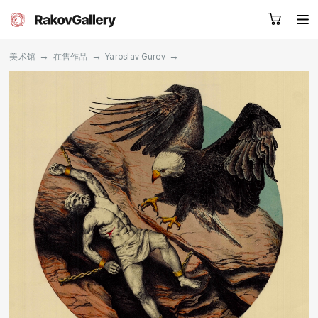
→
→
→
美术馆
在售作品
Yaroslav Gurev
请留下您的微信号，我们会联系您
RU
EN
CN
目录
艺术家
关于我们
服务
新闻
联系我们
其他项目