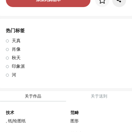
画框价格
art. NA003.1.099
热门标签
天真
肖像
秋天
印象派
河
关于作品
关于送到
技术
范畴
,
纸/绘图纸
图形