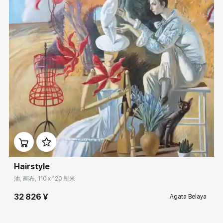
Домен:
rakovgallery.cn
Hairstyle
油, 画布, 110 x 120 厘米
32 826 ¥
Agata Belaya