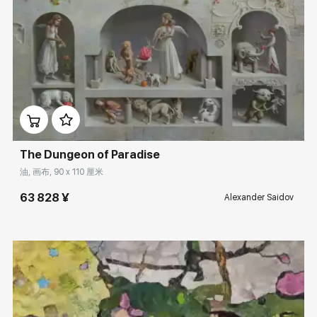
Домен:
rakovgallery.cn
The Dungeon of Paradise
油, 画布, 90 x 110 厘米
63 828 ¥
Alexander Saidov