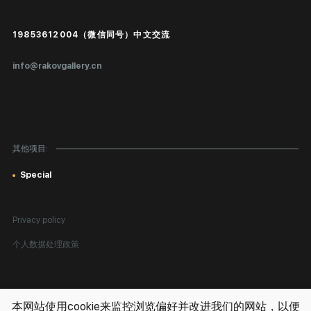
进入艺术家办公室
付款和运输
Public offer
19853612004（微信同号）中文交流
真品证书
info@rakovgallery.cn
鉴定/出口国外
礼物卡
对公司客户
其他项目:
网站地图
Special
Privacy policy
个人数据处理政策
版权所有。 © 2026 Rakov Gallery
- 在俄羅斯和世界各地出售繪畫
本网站使用cookie来监控浏览偏好并改进我们的网站，以便