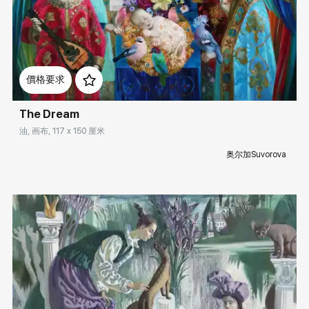
Rakov
special
排序
Домен:
rakovgallery.cn
價格要求
keyword
The Dream
油, 画布, 117 x 150 厘米
隐藏已售出的作品
奥尔加Suvorova