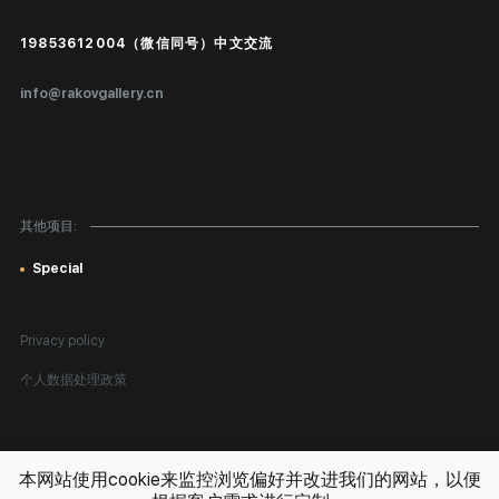
Public offer
19853612004（微信同号）中文交流
真品证书
info@rakovgallery.cn
鉴定/出口国外
礼物卡
对公司客户
其他项目:
网站地图
Special
Privacy policy
个人数据处理政策
版权所有。 © 2026 Rakov Gallery
- 在俄羅斯和世界各地出售繪畫
本网站使用cookie来监控浏览偏好并改进我们的网站，以便