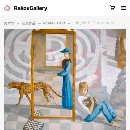
→
→
→
Labyrinth. The search
美术馆
在售作品
Agata Belaya
请留下您的微信号，我们会联系您
RU
EN
CN
目录
艺术家
关于我们
服务
新闻
联系我们
其他项目