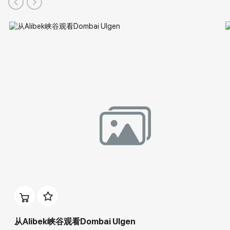
Diplomas and awards:
从Alibek峡谷观看Dombai Ulgen