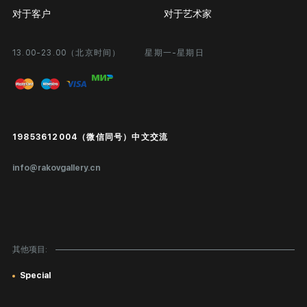
对于客户
对于艺术家
13.00-23.00（北京时间）
星期一-星期日
合作
个人专区
画廊展览
问题和回答问题
进入艺术家办公室
付款和运输
Public offer
19853612004（微信同号）中文交流
真品证书
info@rakovgallery.cn
鉴定/出口国外
礼物卡
对公司客户
其他项目:
网站地图
Special