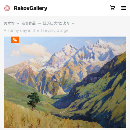
→
→
→
美术馆
在售作品
亚历山大*巴比奇
A sunny day in the Tseysky Gorge
请留下您的微信号，我们会联系您
RU
EN
CN
目录
艺术家
关于我们
服务
新闻
联系我们
其他项目