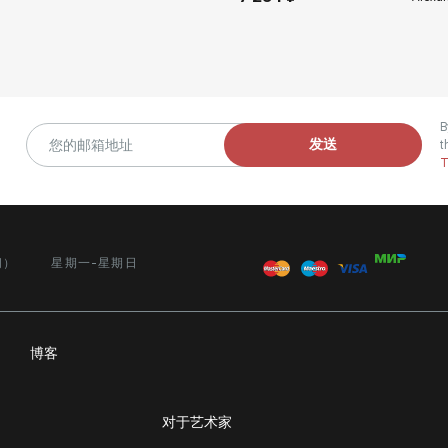
B
发送
t
T
间）
星期一-星期日
务
博客
对于艺术家