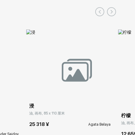
浸
油, 画布, 85 x 110 厘米
柠檬
油, 画布,
25 318 ¥
Agata Belaya
12 65
nder Saidov