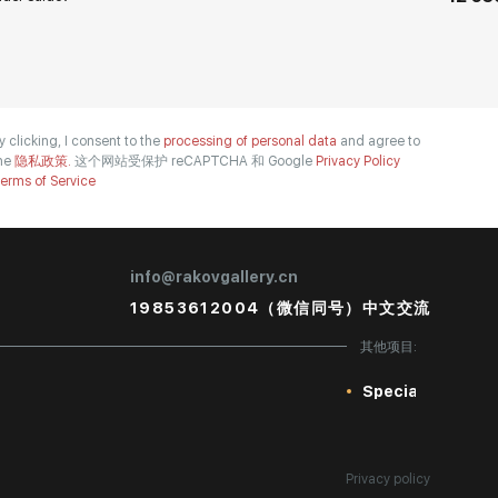
y clicking, I consent to the
processing of personal data
and agree to
he
隐私政策.
这个网站受保护 reCAPTCHA 和 Google
Privacy Policy
erms of Service
info@rakovgallery.cn
19853612004（微信同号）中文交流
其他项目:
Special
Privacy policy