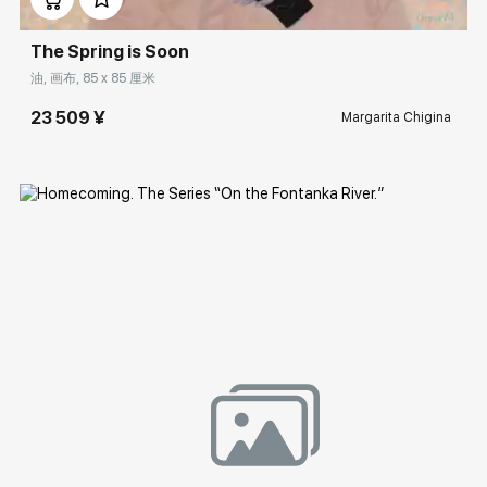
The Spring is Soon
油, 画布, 85 x 85 厘米
23 509 ¥
Margarita Chigina