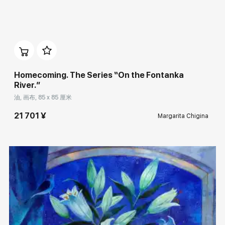
Домен:
rakovgallery.cn
Homecoming. The Series “On the Fontanka
River.”
油, 画布, 85 x 85 厘米
21 701 ¥
Margarita Chigina