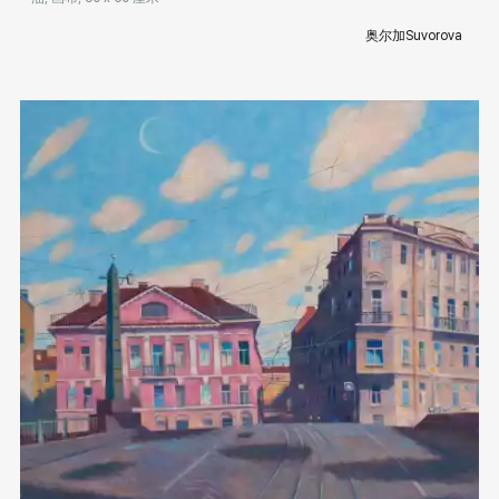
奥尔加Suvorova
Домен:
rakovgallery.cn