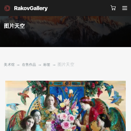
风格
图片天空
$
¥
₽
€
价格
请留下您的微信号，我们会联系您
从 0 - 到 2713
RU
EN
CN
从 2713 - 到 9042
→
→
→
图片天空
美术馆
在售作品
标签
从 9042 - 到 45210
目录
艺术家
从 45210 - 到 90420
关于我们
服务
从
到
新闻
联系我们
0
147164
其他项目
范畴