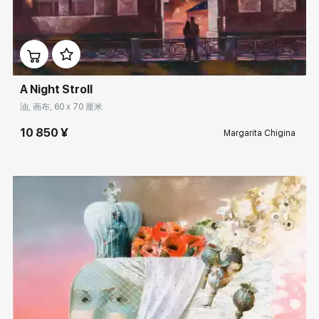
Домен:
rakovgallery.cn
A Night Stroll
油, 画布, 60 x 70 厘米
10 850 ¥
Margarita Chigina