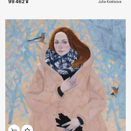
99 462 ¥
Julia Kostsova
Домен:
rakovgallery.cn