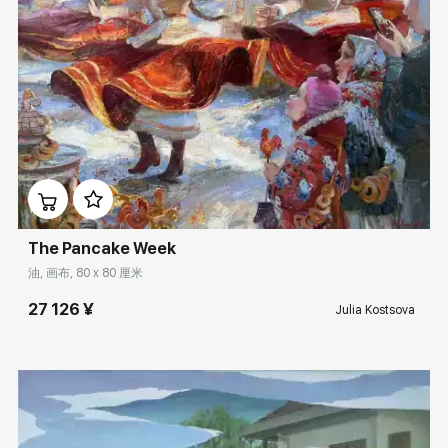
Домен:
rakovgallery.cn
The Pancake Week
油, 画布, 80 x 80 厘米
27 126 ¥
Julia Kostsova