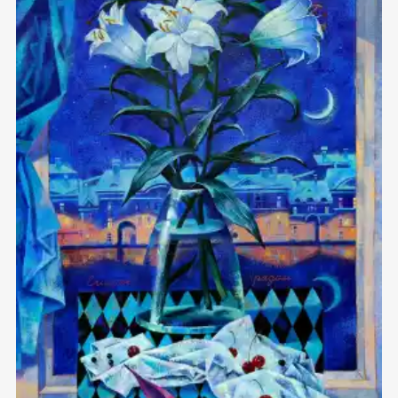
Домен:
rakovgallery.cn