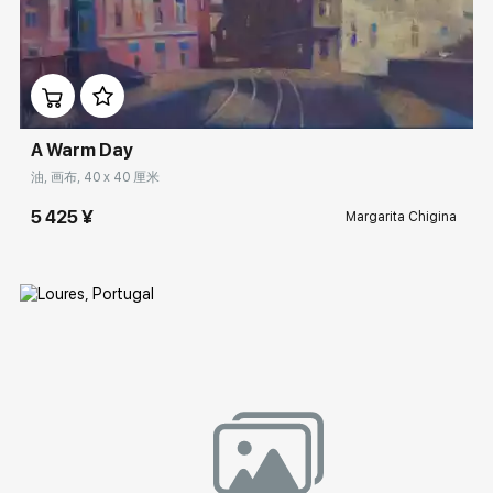
Домен:
rakovgallery.cn
A Warm Day
油, 画布, 40 x 40 厘米
5 425 ¥
Margarita Chigina