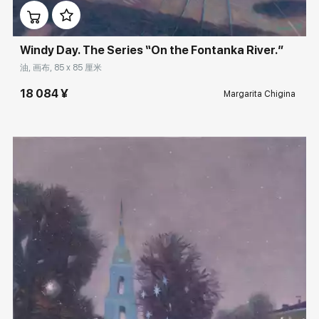
Windy Day. The Series “On the Fontanka River.”
油, 画布, 85 x 85 厘米
18 084 ¥
Margarita Chigina