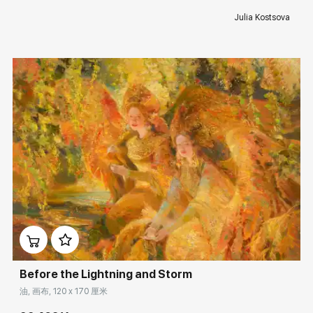
Julia Kostsova
Домен:
rakovgallery.cn
Before the Lightning and Storm
油, 画布, 120 x 170 厘米