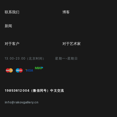
联系我们
博客
新闻
对于客户
对于艺术家
13.00-23.00（北京时间）
星期一-星期日
合作
个人专区
画廊展览
问题和回答问题
进入艺术家办公室
付款和运输
Public offer
19853612004（微信同号）中文交流
真品证书
info@rakovgallery.cn
鉴定/出口国外