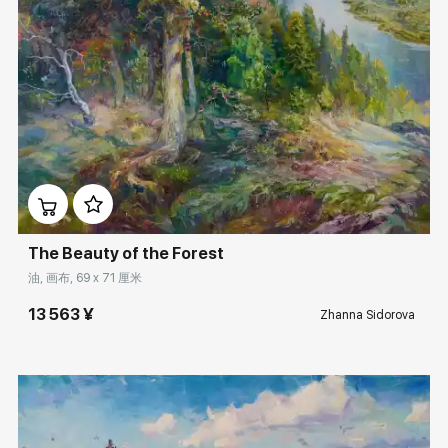
Домен:
rakovgallery.cn
The Beauty of the Forest
油, 画布, 69 x 71 厘米
13 563 ¥
Zhanna Sidorova