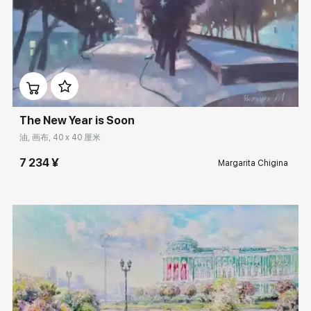
Домен:
rakovgallery.cn
The New Year is Soon
油, 画布, 40 x 40 厘米
7 234 ¥
Margarita Chigina