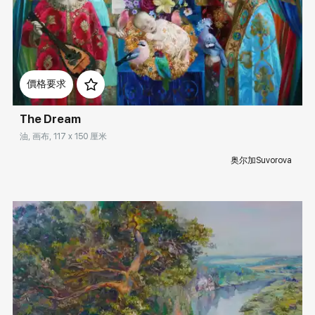
Rakov
special
排序
Домен:
rakovgallery.cn
價格要求
keyword
图片天空
The Dream
油, 画布, 117 x 150 厘米
奥尔加Suvorova
隐藏已售出的作品