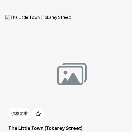
Домен:
rakovgallery.cn
價格要求
The Little Town (Tokarey Street)