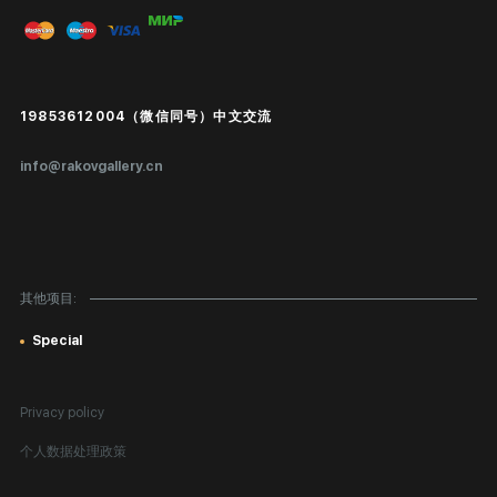
画廊展览
问题和回答问题
进入艺术家办公室
付款和运输
Public offer
19853612004（微信同号）中文交流
真品证书
info@rakovgallery.cn
鉴定/出口国外
礼物卡
对公司客户
其他项目:
网站地图
Special
Privacy policy
个人数据处理政策