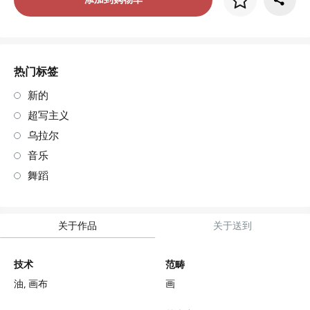
画框价格
art. NA003.1.099
热门标签
新的
超写主义
乌拉尔
音乐
舞蹈
关于作品
关于送到
技术
范畴
油,
画布
画