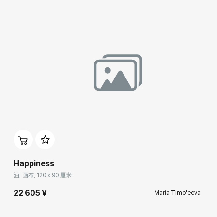
Happiness
油, 画布, 120 x 90 厘米
22 605 ¥
Maria Timofeeva