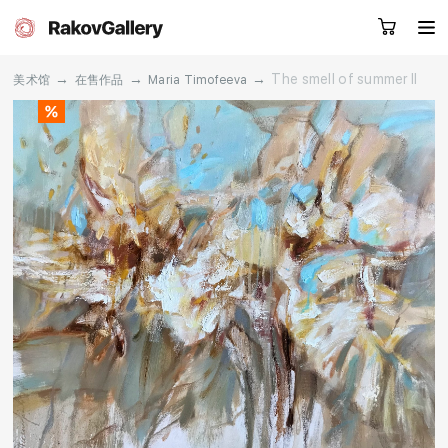
→
→
→
The smell of summer II
美术馆
在售作品
Maria Timofeeva
请留下您的微信号，我们会联系您
RU
EN
CN
目录
艺术家
关于我们
服务
新闻
联系我们
其他项目