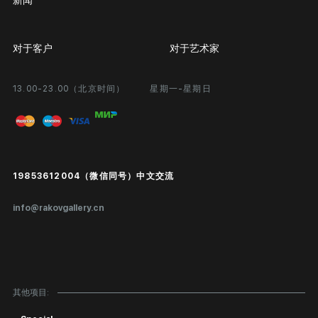
对于客户
对于艺术家
13.00-23.00（北京时间）
星期一-星期日
合作
个人专区
画廊展览
问题和回答问题
进入艺术家办公室
付款和运输
Public offer
19853612004（微信同号）中文交流
真品证书
info@rakovgallery.cn
鉴定/出口国外
礼物卡
对公司客户
其他项目:
网站地图