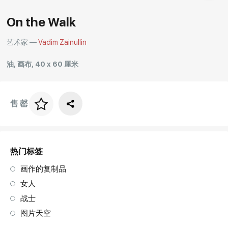
Rakov
On the Walk
special
艺术家 —
Vadim Zainullin
油, 画布, 40 x 60 厘米
售罄
画框价格
art. NA003.1.099
热门标签
画作的复制品
女人
战士
图片天空