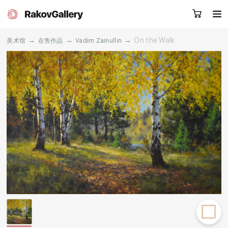
→
→
→
On the Walk
美术馆
在售作品
Vadim Zainullin
请留下您的微信号，我们会联系您
RU
EN
CN
目录
艺术家
关于我们
服务
新闻
联系我们
其他项目